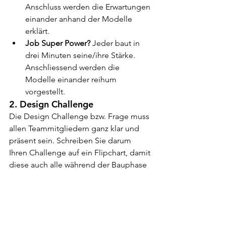
Anschluss werden die Erwartungen 
einander anhand der Modelle 
erklärt.
Job Super Power? 
Jeder baut in 
drei Minuten seine/ihre Stärke. 
Anschliessend werden die 
Modelle einander reihum 
vorgestellt.
2. Design Challenge
Die Design Challenge bzw. Frage muss 
allen Teammitgliedern ganz klar und 
präsent sein. Schreiben Sie darum 
Ihren Challenge auf ein Flipchart, damit 
diese auch alle während der Bauphase 
sehen können.
3. Bauen
Jedes Teammitglied baut in drei 
Minuten als Antwort ein Modell zur 
Design-Challenge. Verbringen Sie 