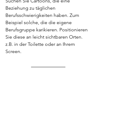
Suchen Sie Cartoons, die eine 
Beziehung zu täglichen 
Berufsschwierigkeiten haben. Zum 
Beispiel solche, die die eigene 
Berufsgruppe karikieren. Positionieren 
Sie diese an leicht sichtbaren Orten. 
z.B. in der Toilette oder an Ihrem 
Screen. 
Vertiefung
Buch
 zum Thema “humorvolles 
Stresscoping”
Buch
 von Viktor Frankl zum 
kognitiven Shift